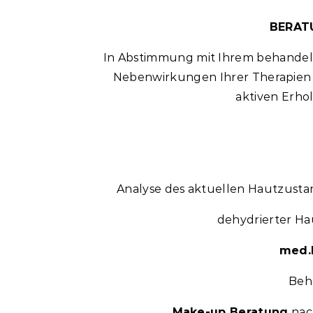
BERAT
In Abstimmung mit Ihrem behandeln
Nebenwirkungen Ihrer Therapien
aktiven Erho
Analyse des aktuellen Hautzust
dehydrierter Ha
med.
Beh
Make-up Beratung
nac