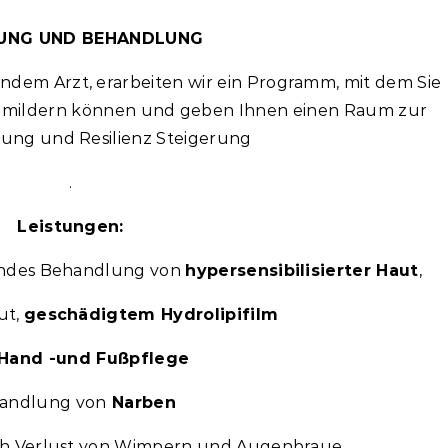
UNG UND BEHANDLUNG
dem Arzt, erarbeiten wir ein Programm, mit dem Sie
 mildern können und geben Ihnen einen Raum zur
lung und Resilienz Steigerung
.
Leistungen:
andes Behandlung von
hypersensibilisierter Haut
,
ut,
geschädigtem Hydrolipifilm
Hand -und Fußpflege
andlung von
Narben
h Verlust von Wimpern und Augenbraue